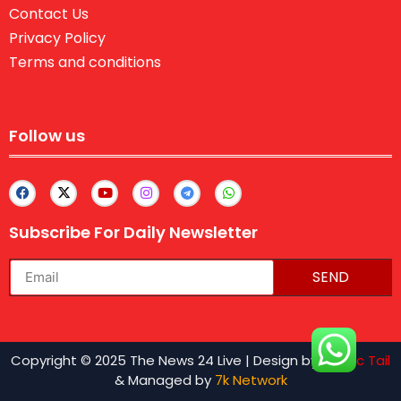
Contact Us
Privacy Policy
Terms and conditions
Follow us
Subscribe For Daily Newsletter
SEND
lexifo
Copyright © 2025 The News 24 Live | Design by
Traffic Tail
& Managed by
7k Network