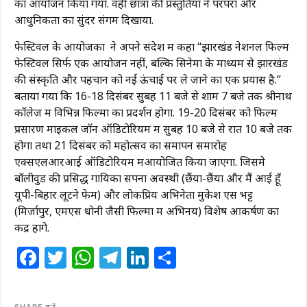
का आयोजन किया गया. वहीं छात्रों की प्रस्तुतियों ने परंपरा और
आधुनिकता का सुंदर संगम दिखाया.
फेस्टिवल के आयोजकों ने अपने संदेश में कहा “झारखंड नेशनल फिल्म
फेस्टिवल सिर्फ एक आयोजन नहीं, बल्कि सिनेमा के माध्यम से झारखंड
की संस्कृति और पहचान को नई ऊंचाई पर ले जाने का एक प्रयास है.”
बताया गया कि 16-18 दिसंबर सुबह 11 बजे से शाम 7 बजे तक श्रीनाथ
कॉलेज में विभिन्न फिल्मों का प्रदर्शन होगा. 19-20 दिसंबर को फिल्म
प्रसारण माइकल जॉन ऑडिटोरियम में सुबह 10 बजे से रात 10 बजे तक
होगा तथा 21 दिसंबर को महोत्सव का समापन समारोह
एक्सएलआरआई ऑडिटोरियम मेंआयोजित किया जाएगा. जिसमे
बॉलीवुड की प्रसिद्ध गायिका सपना अवस्थी (छैंया-छैंया और मैं आई हूँ
यूपी-बिहार लूटने फेम) और लोकप्रिय अभिनेता मुकेश एस भट्ट
(मिर्जापुर, एमएस धोनी जैसी फिल्मों में अभिनय) विशेष आकर्षण का
केंद्र होंगे.
Facebook
Twitter
WhatsApp
Telegram
LinkedIn
Share
SHARE करें