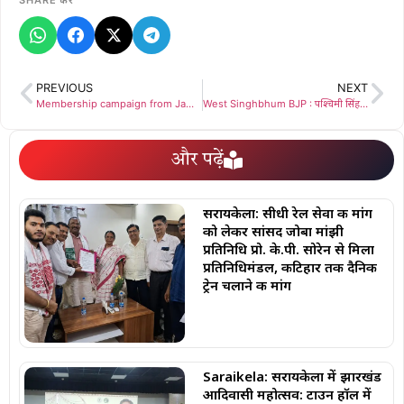
PREVIOUS
NEXT
Membership campaign from Jamshedpur BJP : सरकार माइयाँ योजना के बदौलत राज्य में बनाया सरकार, जनता को ठगने का किया काम – राज्यसभा सांसद दीपक प्रकाश
West Singhbhum BJP : पश्चिमी सिंहभूम भाजपा जिला कमेटी की सदस्यता अभियान महापर्व को लेकर हुई आवश्यक बैठक
और पढ़ें
सरायकेला: सीधी रेल सेवा की मांग
को लेकर सांसद जोबा मांझी
प्रतिनिधि प्रो. के.पी. सोरेन से मिला
प्रतिनिधिमंडल, कटिहार तक दैनिक
ट्रेन चलाने की मांग
Saraikela: सरायकेला में झारखंड
आदिवासी महोत्सव: टाउन हॉल में