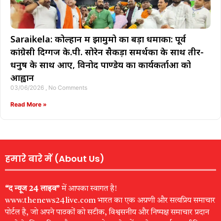
Saraikela: कोल्हान में झामुमो का बड़ा धमाका: पूर्व
कांग्रेसी दिग्गज के.पी. सोरेन सैकड़ों समर्थकों के साथ तीर-
धनुष के साथ आए, विनोद पाण्डेय का कार्यकर्ताओं को
आह्वान
03/06/2026
No Comments
Read More »
हमारे बारे में (About Us)
“द न्यूज 24 लाइव”
में आपका स्वागत है!
www.thenews24live.com भारत का एक अग्रणी और सत्यप्रिय समाचार
पोर्टल है, जो अपने पाठकों को सटीक, विश्वसनीय और निष्पक्ष समाचार प्रदान