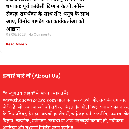
धमाका: पूर्व कांग्रेसी दिग्गज के.पी. सोरेन
सैकड़ों समर्थकों के साथ तीर-धनुष के साथ
आए, विनोद पाण्डेय का कार्यकर्ताओं को
आह्वान
03/06/2026
No Comments
Read More »
हमारे बारे में (About Us)
“द न्यूज 24 लाइव”
में आपका स्वागत है!
www.thenews24live.com भारत का एक अग्रणी और सत्यप्रिय समाचार
पोर्टल है, जो अपने पाठकों को सटीक, विश्वसनीय और निष्पक्ष समाचार प्रदान कर
के लिए प्रतिबद्ध है। हम आपको हर क्षेत्र में, चाहे वह धर्म, राजनीति, अपराध, खे
विज्ञान, तकनीक, मनोरंजन, स्वास्थ्य या अन्य महत्वपूर्ण घटनाएँ हों, नवीनतम
अपडेट्स और तथ्यपूर्ण रिपोर्ट्स प्रदान करते हैं।