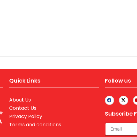
Quick Links
Follow us
About Us
Contact Us
Subscribe F
ने
Privacy Policy
ल,
Terms and conditions