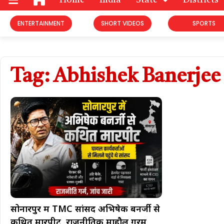
Home
India
State
Districts
ENTERTAINMENT
SHORT VIDEOS
SPORTS
Tag: Abhishek Banerjee
सोनारपुर में TMC सांसद अभिषेक बनर्जी से
कथित मारपीट, राजनीतिक माहौल गरम