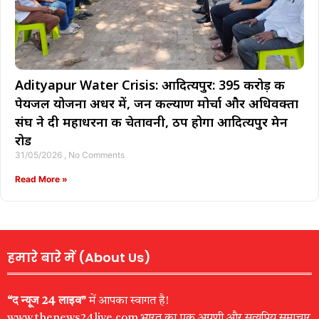
Adityapur Water Crisis: आदित्यपुर: ₹395 करोड़ की
पेयजल योजना अधर में, जन कल्याण मोर्चा और अधिवक्ता
संघ ने दी महाधरना की चेतावनी, ठप होगा आदित्यपुर मेन
रोड
31/05/2026
No Comments
Read More »
हमारे बारे में (About Us)
“द न्यूज 24 लाइव”
में आपका स्वागत है!
www.thenews24live.com भारत का एक अग्रणी और सत्यप्रिय समाचार