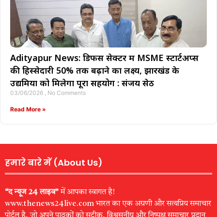
Adityapur News: डिफेंस सेक्टर में MSME स्टार्टअप्स
की हिस्सेदारी 50% तक बढ़ाने का लक्ष्य, झारखंड के
उद्यमियों को मिलेगा पूरा सहयोग : संजय सेठ
03/06/2026
No Comments
Read More »
हमारे बारे में (About Us)
“द न्यूज 24 लाइव”
में आपका स्वागत है!
www.thenews24live.com भारत का एक अग्रणी और सत्यप्रिय समाचार
पोर्टल है, जो अपने पाठकों को सटीक, विश्वसनीय और निष्पक्ष समाचार प्रदान