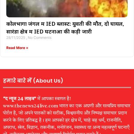
कोलभोंगा जंगल में IED ब्लास्ट: युवती की मौत, दो घायल,
सारंडा क्षेत्र में IED घटनाओं की कड़ी जारी
28/11/2025
No Comments
Read More »
हमारे बारे में (About Us)
“द न्यूज 24 लाइव”
में आपका स्वागत है!
www.thenews24live.com भारत का एक अग्रणी और सत्यप्रिय समाचार
पोर्टल है, जो अपने पाठकों को सटीक, विश्वसनीय और निष्पक्ष समाचार प्रदान
करने के लिए प्रतिबद्ध है। हम आपको हर क्षेत्र में, चाहे वह धर्म, राजनीति,
अपराध, खेल, विज्ञान, तकनीक, मनोरंजन, स्वास्थ्य या अन्य महत्वपूर्ण घटनाएँ