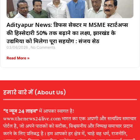
Adityapur News: डिफेंस सेक्टर में MSME स्टार्टअप्स
की हिस्सेदारी 50% तक बढ़ाने का लक्ष्य, झारखंड के
उद्यमियों को मिलेगा पूरा सहयोग : संजय सेठ
03/06/2026
No Comments
Read More »
हमारे बारे में (About Us)
“द न्यूज 24 लाइव”
में आपका स्वागत है!
www.thenews24live.com भारत का एक अग्रणी और सत्यप्रिय समाचार
पोर्टल है, जो अपने पाठकों को सटीक, विश्वसनीय और निष्पक्ष समाचार प्रदान
करने के लिए प्रतिबद्ध है। हम आपको हर क्षेत्र में, चाहे वह धर्म, राजनीति,