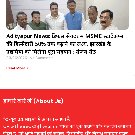
Adityapur News: डिफेंस सेक्टर में MSME स्टार्टअप्स
की हिस्सेदारी 50% तक बढ़ाने का लक्ष्य, झारखंड के
उद्यमियों को मिलेगा पूरा सहयोग : संजय सेठ
03/06/2026
No Comments
Read More »
हमारे बारे में (About Us)
“द न्यूज 24 लाइव”
में आपका स्वागत है!
www.thenews24live.com भारत का एक अग्रणी और सत्यप्रिय समाचार
पोर्टल है, जो अपने पाठकों को सटीक, विश्वसनीय और निष्पक्ष समाचार प्रदान