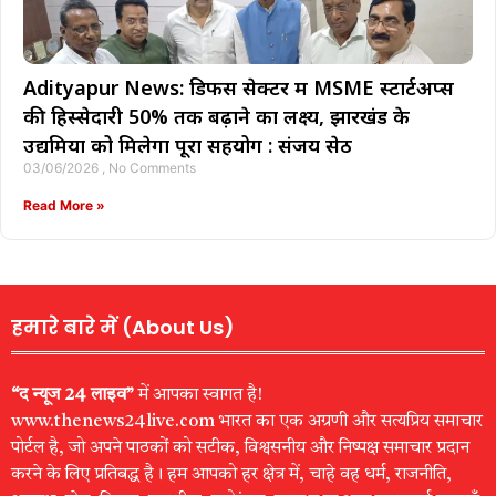
Adityapur News: डिफेंस सेक्टर में MSME स्टार्टअप्स
की हिस्सेदारी 50% तक बढ़ाने का लक्ष्य, झारखंड के
उद्यमियों को मिलेगा पूरा सहयोग : संजय सेठ
03/06/2026
No Comments
Read More »
हमारे बारे में (About Us)
“द न्यूज 24 लाइव”
में आपका स्वागत है!
www.thenews24live.com भारत का एक अग्रणी और सत्यप्रिय समाचार
पोर्टल है, जो अपने पाठकों को सटीक, विश्वसनीय और निष्पक्ष समाचार प्रदान
करने के लिए प्रतिबद्ध है। हम आपको हर क्षेत्र में, चाहे वह धर्म, राजनीति,