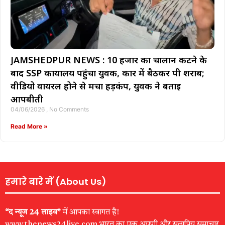
JAMSHEDPUR NEWS : 10 हजार का चालान कटने के
बाद SSP कार्यालय पहुंचा युवक, कार में बैठकर पी शराब;
वीडियो वायरल होने से मचा हड़कंप, युवक ने बताई
आपबीती
04/06/2026
No Comments
Read More »
हमारे बारे में (About Us)
“द न्यूज 24 लाइव”
में आपका स्वागत है!
www.thenews24live.com भारत का एक अग्रणी और सत्यप्रिय समाचार