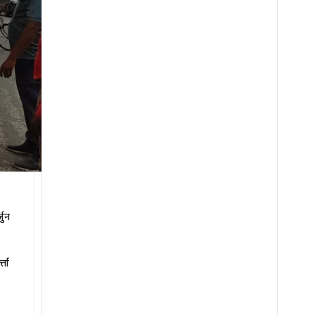
जुन
,
्ता