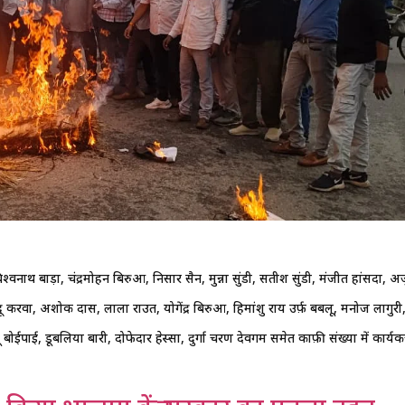
ाथ बाड़ा, चंद्रमोहन बिरुआ, निसार हुसैन, मुन्ना सुंडी, सतीश सुंडी, मंजीत हांसदा, अर्
वा, अशोक दास, लाला राउत, योगेंद्र बिरुआ, हिमांशु राय उर्फ़ बबलू, मनोज लागुरी
ोईपाई, डूबलिया बारी, दोफेदार हेस्सा, दुर्गा चरण देवगम समेत काफ़ी संख्या में कार्यकर्त