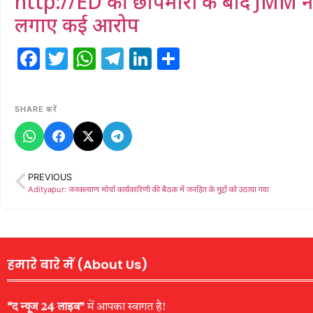
http://ED की छापेमारी के बाद JMM ने 
लगाए कई आरोप
Facebook
Twitter
WhatsApp
Telegram
LinkedIn
Share
SHARE करें
PREVIOUS
Adityapur: जनकल्याण मोर्चा कार्यकारिणी की बैठक में जनहित के मुद्दों को उठाया गया
हमारे बारे में (About Us)
“द न्यूज 24 लाइव”
में आपका स्वागत है!