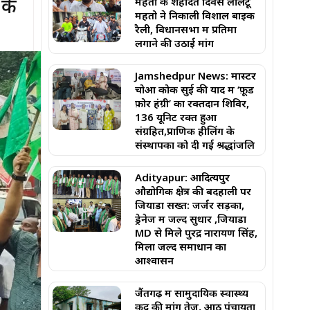
 के
महतो के शहादत दिवस लालटू
महतो ने निकाली विशाल बाइक
रैली, विधानसभा में प्रतिमा
लगाने की उठाई मांग
Jamshedpur News: मास्टर
चोआ कोक सुई की याद में ‘फ़ूड
फ़ोर हंग्री’ का रक्तदान शिविर,
136 यूनिट रक्त हुआ
संग्रहित,प्राणिक हीलिंग के
संस्थापकों को दी गई श्रद्धांजलि
Adityapur: आदित्यपुर
औद्योगिक क्षेत्र की बदहाली पर
जियाडा सख्त: जर्जर सड़कों,
ड्रेनेज में जल्द सुधार ,जियाडा
MD से मिले पुरेंद्र नारायण सिंह,
मिला जल्द समाधान का
आश्वासन
जैंतगढ़ में सामुदायिक स्वास्थ्य
केंद्र की मांग तेज, आठ पंचायतों