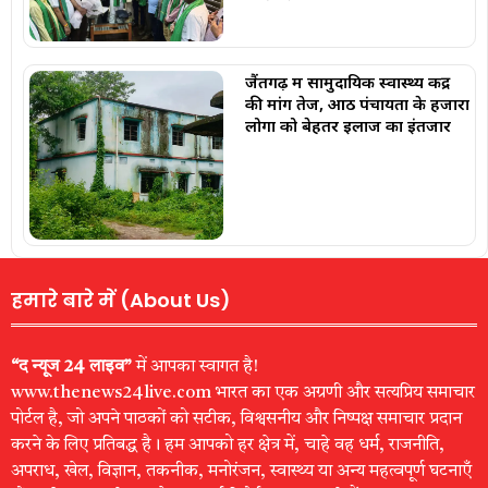
जैंतगढ़ में सामुदायिक स्वास्थ्य केंद्र
की मांग तेज, आठ पंचायतों के हजारों
लोगों को बेहतर इलाज का इंतजार
हमारे बारे में (About Us)
“द न्यूज 24 लाइव”
में आपका स्वागत है!
www.thenews24live.com भारत का एक अग्रणी और सत्यप्रिय समाचार
पोर्टल है, जो अपने पाठकों को सटीक, विश्वसनीय और निष्पक्ष समाचार प्रदान
करने के लिए प्रतिबद्ध है। हम आपको हर क्षेत्र में, चाहे वह धर्म, राजनीति,
अपराध, खेल, विज्ञान, तकनीक, मनोरंजन, स्वास्थ्य या अन्य महत्वपूर्ण घटनाएँ