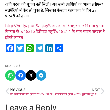
अप्रिय घटना की सूचना नहीं मिली। अब सभी प्रत्याशियों का भाग्य ईवीएम/
मतपेटियों में कैद हो चुका है, जिसका फैसला मतगणना के दिन 27
फरवरी को होगा।
http://Adityapur SanjaySardar: आदित्यपुर नगर निकाय चुनाव:
विकास के &#8216;डिजिटल ब्लूप्रिंट&#8217; के साथ संजय सरदार ने
झोंकी ताकत
Facebook
Twitter
WhatsApp
Telegram
LinkedIn
Share
SHARE करें
PREVIOUS
NEXT
एस के नानावती क्रिकेट टूर्नामेंट 2025–26: जमशेदपुर वर्क्स बना चैंपियन, रोमांचक सीजन का शानदार समापन
नगरपालिका चुनाव 2026: पूर्वी सिंहभूम में 53.40% मतदान, 27 फरवरी को होगी मतगणना
Leave a Reply