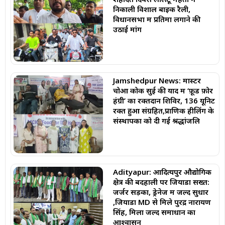
निकाली विशाल बाइक रैली,
विधानसभा में प्रतिमा लगाने की
उठाई मांग
Jamshedpur News: मास्टर
चोआ कोक सुई की याद में ‘फ़ूड फ़ोर
हंग्री’ का रक्तदान शिविर, 136 यूनिट
रक्त हुआ संग्रहित,प्राणिक हीलिंग के
संस्थापकों को दी गई श्रद्धांजलि
Adityapur: आदित्यपुर औद्योगिक
क्षेत्र की बदहाली पर जियाडा सख्त:
जर्जर सड़कों, ड्रेनेज में जल्द सुधार
,जियाडा MD से मिले पुरेंद्र नारायण
सिंह, मिला जल्द समाधान का
आश्वासन