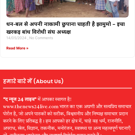
धन-बल से अपनी नाकामी छुपाना चाहती है झामुमो – ईचा
खरकई बांध विरोधी संघ अध्यक्ष
14/05/2024
No Comments
Read More »
हमारे बारे में (About Us)
“द न्यूज 24 लाइव”
में आपका स्वागत है!
www.thenews24live.com भारत का एक अग्रणी और सत्यप्रिय समाचार
पोर्टल है, जो अपने पाठकों को सटीक, विश्वसनीय और निष्पक्ष समाचार प्रदान
करने के लिए प्रतिबद्ध है। हम आपको हर क्षेत्र में, चाहे वह धर्म, राजनीति,
अपराध, खेल, विज्ञान, तकनीक, मनोरंजन, स्वास्थ्य या अन्य महत्वपूर्ण घटनाएँ