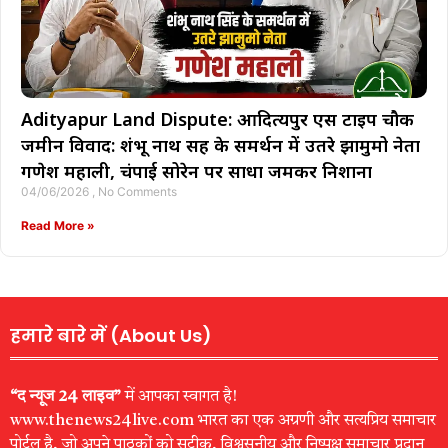
Adityapur Land Dispute: आदित्यपुर एस टाइप चौक
जमीन विवाद: शंभू नाथ सिंह के समर्थन में उतरे झामुमो नेता
गणेश महाली, चंपाई सोरेन पर साधा जमकर निशाना
04/06/2026
No Comments
Read More »
हमारे बारे में (About Us)
“द न्यूज 24 लाइव”
में आपका स्वागत है!
www.thenews24live.com भारत का एक अग्रणी और सत्यप्रिय समाचार
पोर्टल है, जो अपने पाठकों को सटीक, विश्वसनीय और निष्पक्ष समाचार प्रदान