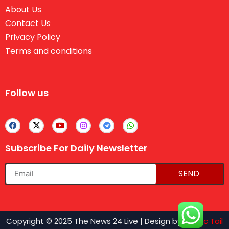
About Us
Contact Us
Privacy Policy
Terms and conditions
Follow us
Subscribe For Daily Newsletter
SEND
lexifo
Copyright © 2025 The News 24 Live | Design by
Traffic Tail