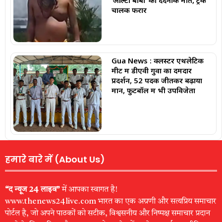
‘ऑल्टो बाबा’ की दर्दनाक मौत, ट्रक
चालक फरार
Gua News : क्लस्टर एथलेटिक
मीट में डीएवी गुवा का दमदार
प्रदर्शन, 52 पदक जीतकर बढ़ाया
मान, फुटबॉल में भी उपविजेता
हमारे बारे में (About Us)
“द न्यूज 24 लाइव”
में आपका स्वागत है!
www.thenews24live.com भारत का एक अग्रणी और सत्यप्रिय समाचार
पोर्टल है, जो अपने पाठकों को सटीक, विश्वसनीय और निष्पक्ष समाचार प्रदान