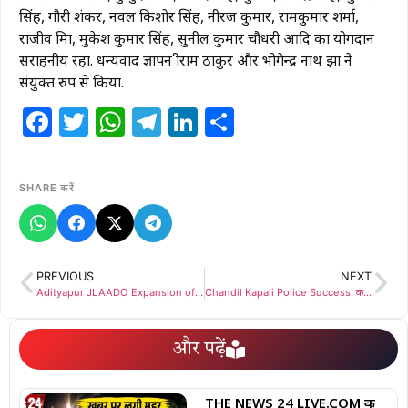
सिंह, गौरी शंकर, नवल किशोर सिंह, नीरज कुमार, रामकुमार शर्मा,
राजीव मिश्रा, मुकेश कुमार सिंह, सुनील कुमार चौधरी आदि का योगदान
सराहनीय रहा. धन्यवाद ज्ञापन श्रीराम ठाकुर और भोगेन्द्र नाथ झा ने
संयुक्त रुप से किया.
Facebook
Twitter
WhatsApp
Telegram
LinkedIn
Share
SHARE करें
PREVIOUS
NEXT
Adityapur JLAADO Expansion of committee: जलाड़ो कमेटी का विस्तार ,प्रदूषण रोकने हाई लेवल कमेटी का गठन
Chandil Kapali Police Success: कपाली में मोटरसाइकिल चोर गिरोह का भंडाफोड़, सात मोटरसाइकिल के साथ तीन शातिर चोर गिरफ्तार
और पढ़ें
THE NEWS 24 LIVE.COM की