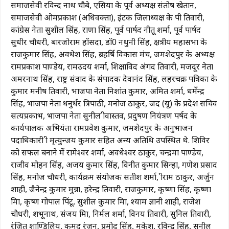
समाजसेवी रविन्द नाथ चौबे, एसिया के पूर्व अध्यक्ष संतोष खेतान,
समाजसेवी ओमप्रकाश (अधिवक्ता), इंटक जिलाध्यक्ष के पी तिवारी,
कांग्रेस नेता सुशील सिंह, राणा सिंह, पूर्व पार्षद नीतू शर्मा, पूर्व पार्षद
सुधीर चौधरी, बारजोराम हाँसदा, डॉ0 नथुनी सिंह, क्षत्रीय महासभा के
राजकुमार सिंह, अवधेश सिंह, ब्रहर्षि विकास मंच, जमशेदपुर के अध्यक्ष
रामप्रकाश पाण्डेय, रामउदय शर्मा, शिक्षाविद अंगद तिवारी, मजदूर नेता
अमरनाथ सिंह, राष्ट्र संवाद के संपादक देवानंद सिंह, लहरचक्र पत्रिका के
कुमार मनीष तिवारी, भाजपा नेता निशांत कुमार, अमित शर्मा, धर्मेन्द्र
सिंह, भाजपा नेता धनुर्धर त्रिपाठी, मनोज ठाकुर, जद (यू) के प्रदेश सचिव
सत्यप्रकाभ, भाजपा नेता सुनील श्रीवास्तव, प्रदुषण नियंत्रण पर्षद के
कार्यपालक अभियंता रामप्रवेश कुमार, जमशेदपुर के अनुभाजन
पदाधिकारी श्री मृत्युन्जय कुमार सहित अन्य अतिथि उपस्थित थे. शिविर
को सफल बनाने में रामेश्वर शर्मा, अवधेश्वर ठाकुर, चन्द्रमा पाण्डेय,
राजीव मोहन सिंह, अजय कुमार सिंह, विनीत कुमार सिन्हा, गणेश प्रसाद
सिंह, मनोज चौधरी, कार्यक्रम संयोजक सतीश शर्मा, श्रीराम ठाकुर, अर्जुन
शाही, जैनेन्द्र कुमार मुन्ना, हरेन्द्र तिवारी, राजकुमार, कृष्णा सिंह, कृष्णा
मिश्रा, कृष्ण गोपाल पिंटू, सुशील कुमार मिश्रा, श्याम ज्ञानी शाही, राजेश
चौधरी, शभूनाथ, संजय मिश्रा, निर्मल शर्मा, विनय तिवारी, सुनिल तिवारी,
रंजित शाण्डिलिय, कुमुद रंजन, प्रमोद सिंह, मुकेश, रविन्द्र सिंह, सुनील