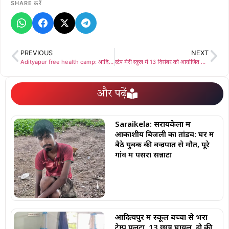
SHARE करें
PREVIOUS
NEXT
Adityapur free health camp: आदित्यपुर वार्ड 18 में आयुष विभाग का निशुल्क चिकित्सा शिविर, लोगों ने लिया आयुर्वेद-यूनानी चिकित्सा लाभ
स्टेप मेरी स्कूल में 13 दिसंबर को आयोजित होगी वार्षिक खेलकूद प्रतियोगिता, छात्र उत्साहपूर्वक तैयारी में जुटे
और पढ़ें
Saraikela: सरायकेला में
आकाशीय बिजली का तांडव: घर में
बैठे युवक की वज्रपात से मौत, पूरे
गांव में पसरा सन्नाटा
आदित्यपुर में स्कूल बच्चों से भरा
टेम्पू पलटा, 13 छात्र घायल, दो की