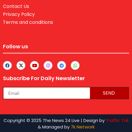
Contact Us
Privacy Policy
Terms and conditions
Follow us
Subscribe For Daily Newsletter
SEND
lexifo
Copyright © 2025 The News 24 Live | Design by
Traffic Tail
& Managed by
7k Network