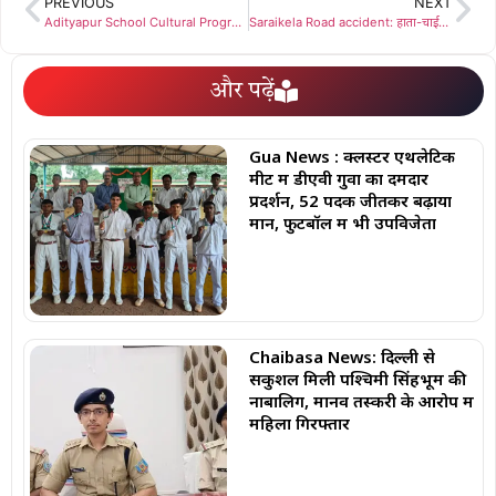
PREVIOUS
NEXT
Adityapur School Cultural Program: आदित्यपुर: श्रीनाथ पब्लिक स्कूल के विंटर कार्निवल में पहुंचे बॉलीवुड अभिनेता राहुल रॉय
Saraikela Road accident: हाता-चाईबासा मुख्य मार्ग पर हादसा, हेलमेट बना ‘जीवन रक्षक’
और पढ़ें
Gua News : क्लस्टर एथलेटिक
मीट में डीएवी गुवा का दमदार
प्रदर्शन, 52 पदक जीतकर बढ़ाया
मान, फुटबॉल में भी उपविजेता
Chaibasa News: दिल्ली से
सकुशल मिली पश्चिमी सिंहभूम की
नाबालिग, मानव तस्करी के आरोप में
महिला गिरफ्तार