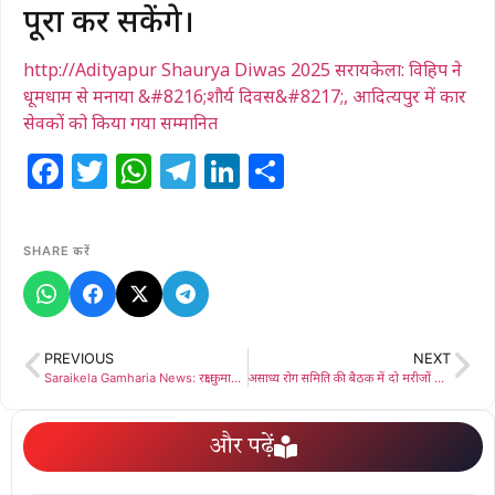
पूरा कर सकेंगे।
http://Adityapur Shaurya Diwas 2025 सरायकेला: विहिप ने
धूमधाम से मनाया &#8216;शौर्य दिवस&#8217;, आदित्यपुर में कार
सेवकों को किया गया सम्मानित
Facebook
Twitter
WhatsApp
Telegram
LinkedIn
Share
SHARE करें
PREVIOUS
NEXT
Saraikela Gamharia News: रक्षा कुमारी और स्मिता दास ने राष्ट्रीय कराटे प्रतियोगिता में मारी बाजी, जीते गोल्ड मेडल
असाध्य रोग समिति की बैठक में दो मरीजों के इलाज हेतु 7.42 लाख रुपये की मंजूरी जरूरतमंदों को अधिक लाभ देने के लिए सदर अस्पताल प्रवेश द्वार पर लगाए जाएं बैनर-फ्लेक्स : राजा राम गुप्ता
और पढ़ें