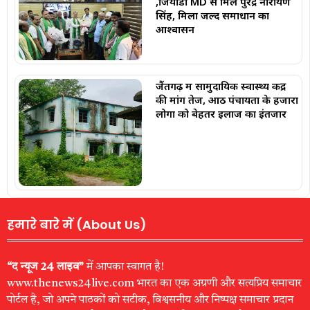
,जियाडा MD से मिले पुरेंद्र नारायण
सिंह, मिला जल्द समाधान का
आश्वासन
जैंतगढ़ में सामुदायिक स्वास्थ्य केंद्र
की मांग तेज, आठ पंचायतों के हजारों
लोगों को बेहतर इलाज का इंतजार
हमारे बारे में (About Us)
“द न्यूज 24 लाइव”
में आपका स्वागत है!
www.thenews24live.com भारत का एक अग्रणी और सत्यप्रिय समाचार
पोर्टल है, जो अपने पाठकों को सटीक, विश्वसनीय और निष्पक्ष समाचार प्रदान