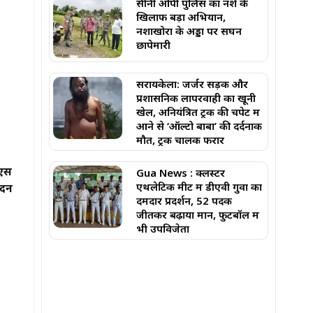
सीनी ओपी पुलिस का नशे के
खिलाफ बड़ा अभियान,
नशाखोरों के अड्डों पर सघन
छापेमारी
सरायकेला: जर्जर सड़क और
प्रशासनिक लापरवाही का खूनी
खेल, अनियंत्रित ट्रक की चपेट में
आने से ‘ऑल्टो बाबा’ की दर्दनाक
मौत, ट्रक चालक फरार
 एस
Gua News : क्लस्टर
एथलेटिक मीट में डीएवी गुवा का
ंदन
दमदार प्रदर्शन, 52 पदक
जीतकर बढ़ाया मान, फुटबॉल में
भी उपविजेता