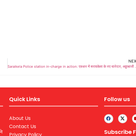
NE
Saraikela Police station in-charge in action: एक्श
Quick Links
Follow us
About Us
Contact Us
Subscribe F
ने
Privacy Policy