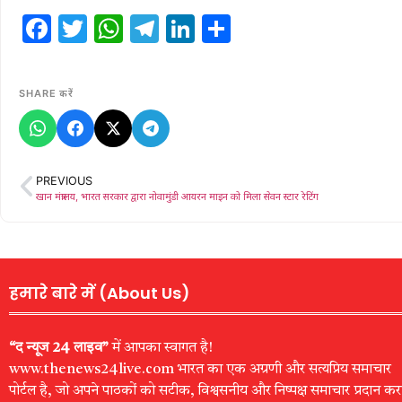
Facebook
Twitter
WhatsApp
Telegram
LinkedIn
Share
SHARE करें
PREVIOUS
खान मंत्रालय, भारत सरकार द्वारा नोवामुंडी आयरन माइन को मिला सेवन स्टार रेटिंग
हमारे बारे में (About Us)
“द न्यूज 24 लाइव”
में आपका स्वागत है!
www.thenews24live.com भारत का एक अग्रणी और सत्यप्रिय समाचार
पोर्टल है, जो अपने पाठकों को सटीक, विश्वसनीय और निष्पक्ष समाचार प्रदान कर