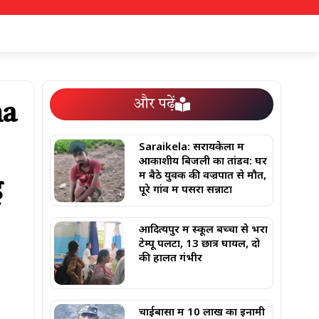
और पढ़ें
na
Saraikela: सरायकेला में
आकाशीय बिजली का तांडव: घर
में बैठे युवक की वज्रपात से मौत,
ह
पूरे गांव में पसरा सन्नाटा
आदित्यपुर में स्कूल बच्चों से भरा
टेम्पू पलटा, 13 छात्र घायल, दो
की हालत गंभीर
चाईबासा में 10 लाख का इनामी