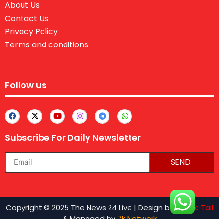
About Us
Contact Us
Privacy Policy
Terms and conditions
Follow us
Subscribe For Daily Newsletter
SEND
lexifo
Copyright © 2025 The News 24 Live | Design by
Traffic Tail
& Managed by
7k Network