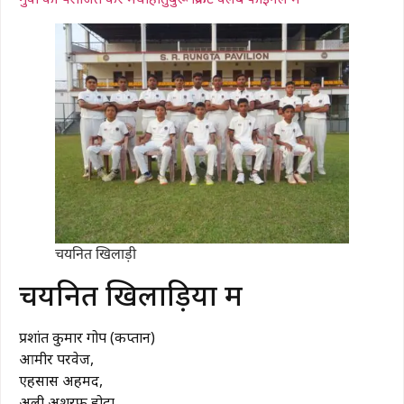
चयनित खिलाड़ी
चयनित खिलाड़ियों में
प्रशांत कुमार गोप (कप्तान)
आमीर परवेज,
एहसास अहमद,
अली अशरफ होदा,