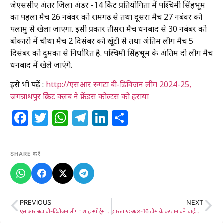
जेएससीए अंतर जिला अंडर -14 क्रिकेट प्रतियोगिता में पश्चिमी सिंहभूम
का पहला मैच 26 नबंवर को रामगढ़ से तथा दूसरा मैच 27 नबंवर को
पलामु से खेला जाएगा. इसी प्रकार तीसरा मैच धनबाद से 30 नबंबर को
बोकारो में चौथा मैच 2 दिसंबर को खूँटी से तथा अंतिम लीग मैच 5
दिसंबर को दुमका से निर्धारित है. पश्चिमी सिंहभूम के अंतिम दो लीग मैच
धनबाद में खेले जाएंगे.
इसे भी पढ़ें :
http://एसआर रुंगटा बी-डिविजन लीग 2024-25,
जगन्नाथपुर क्रिकेट क्लब ने फ्रेंडस कोल्टस को हराया
Facebook
Twitter
WhatsApp
Telegram
LinkedIn
Share
SHARE करें
PREVIOUS
NEXT
एस आर रूंगटा बी-डिवीजन लीग : शाह स्पोर्ट्स अकादमी चक्रधरपुर पहुंचा सेमीफाईनल में
झारखण्ड अंडर-16 टीम के कप्तान बने चाईबासा के साकेत कुमार सिंह