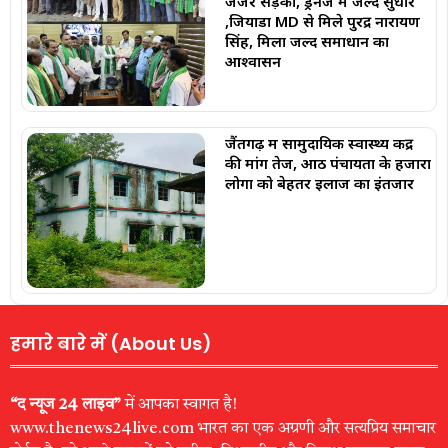
जर्जर सड़कों, ड्रेनेज में जल्द सुधार
,जियाडा MD से मिले पुरेंद्र नारायण
सिंह, मिला जल्द समाधान का
आश्वासन
जैंतगढ़ में सामुदायिक स्वास्थ्य केंद्र
की मांग तेज, आठ पंचायतों के हजारों
लोगों को बेहतर इलाज का इंतजार
हमारे बारे में (About Us)
“द न्यूज 24 लाइव”
में आपका स्वागत है!
www.thenews24live.com भारत का एक अग्रणी और सत्यप्रिय समाचार