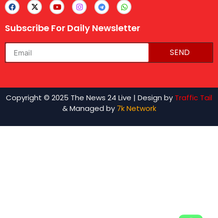
Subscribe For Daily Newsletter
SEND
lexifo
Copyright © 2025 The News 24 Live | Design by
Traffic Tail
& Managed by
7k Network