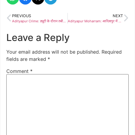
PREVIOUS
NEXT
Adityapur Crime: ड्यूटी के दौरान तबीयत बिगड़ने से जमशेदपुर डेयरी के कर्मचारी की मौत, परिजनों ने कंपनी प्रबंधन पर लगाया जहर देने का गंभीर आरोप, पुलिस को सौंपी ऑडियो रिकॉर्डिंग
Adityapur Moharram: आदित्यपुर में मोहर्रम पर हैरतअंगेज खेल प्रदर्शन, शहीद-ए-इस्लाम अखाड़ा में हुआ सम्मान समारोह
Leave a Reply
Your email address will not be published.
Required
fields are marked
*
Comment
*