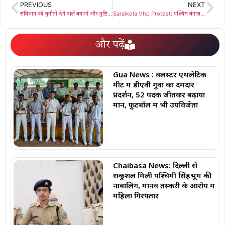
PREVIOUS
NEXT
संविधान को चुनौती देने वाले बयानों और तुष्टिकरण की राजनीति के विरोध में भाजपा का एक दिवसीय धरना प्रदर्शन
Saraikela Vhp Protest: पश्चिम बंगाल में हिंदुओं पर अत्याचार के खिलाफ विश्व हिंदू परिषद समेत हिंदूवादी संगठनो ने किया आक्रोश प्रदर्शन
और पढ़ें
Gua News : क्लस्टर एथलेटिक
मीट में डीएवी गुवा का दमदार
प्रदर्शन, 52 पदक जीतकर बढ़ाया
मान, फुटबॉल में भी उपविजेता
Chaibasa News: दिल्ली से
सकुशल मिली पश्चिमी सिंहभूम की
नाबालिग, मानव तस्करी के आरोप में
महिला गिरफ्तार