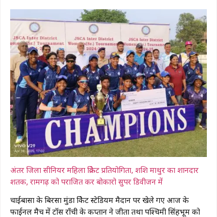
अंतर जिला सीनियर महिला क्रिकेट प्रतियोगिता, शशि माथुर का शानदार
शतक, रामगढ़ को पराजित कर बोकारो सुपर डिवीजन में
चाईबासा के बिरसा मुंडा क्रिकेट स्टेडियम मैदान पर खेले गए आज के
फाईनल मैच में टॉस राँची के कप्तान ने जीता तथा पश्चिमी सिंहभूम को