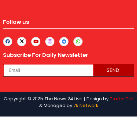
Follow us
Subscribe For Daily Newsletter
SEND
lexifo
Copyright © 2025 The News 24 Live | Design by
Traffic Tail
& Managed by
7k Network