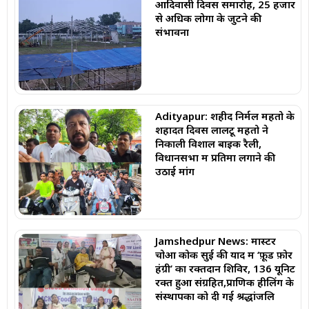
आदिवासी दिवस समारोह, 25 हजार
से अधिक लोगों के जुटने की
संभावना
Adityapur: शहीद निर्मल महतो के
शहादत दिवस लालटू महतो ने
निकाली विशाल बाइक रैली,
विधानसभा में प्रतिमा लगाने की
उठाई मांग
Jamshedpur News: मास्टर
चोआ कोक सुई की याद में ‘फ़ूड फ़ोर
हंग्री’ का रक्तदान शिविर, 136 यूनिट
रक्त हुआ संग्रहित,प्राणिक हीलिंग के
संस्थापकों को दी गई श्रद्धांजलि