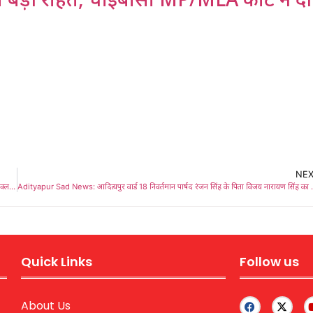
NE
Adityapur Durga Puja Harionagar: हरिओमनगर चित्रकूट घाट से जलभरकर हुआ माँ भवानी यूथ क्लब पूजा पंडाल में कलश स्थापना
Adityapur Sad News: आदित्यपुर वार्
Quick Links
Follow us
About Us