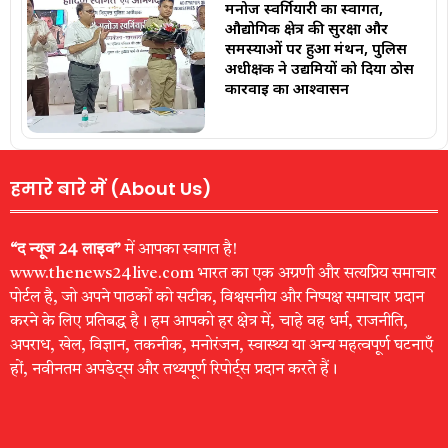
मनोज स्वर्गियारी का स्वागत,
औद्योगिक क्षेत्र की सुरक्षा और
समस्याओं पर हुआ मंथन, पुलिस
अधीक्षक ने उद्यमियों को दिया ठोस
कार्रवाई का आश्वासन
हमारे बारे में (About Us)
“द न्यूज 24 लाइव”
में आपका स्वागत है!
www.thenews24live.com भारत का एक अग्रणी और सत्यप्रिय समाचार
पोर्टल है, जो अपने पाठकों को सटीक, विश्वसनीय और निष्पक्ष समाचार प्रदान
करने के लिए प्रतिबद्ध है। हम आपको हर क्षेत्र में, चाहे वह धर्म, राजनीति,
अपराध, खेल, विज्ञान, तकनीक, मनोरंजन, स्वास्थ्य या अन्य महत्वपूर्ण घटनाएँ
हों, नवीनतम अपडेट्स और तथ्यपूर्ण रिपोर्ट्स प्रदान करते हैं।