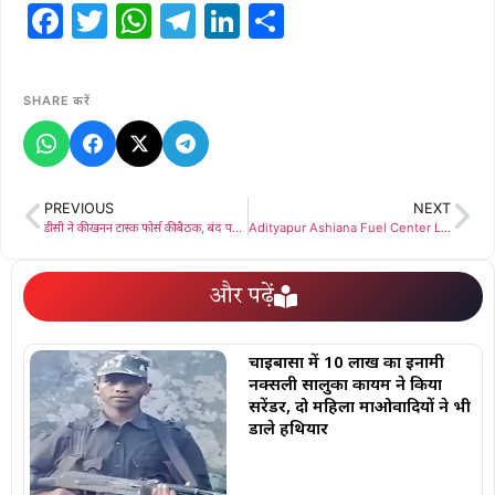
Facebook
Twitter
WhatsApp
Telegram
LinkedIn
Share
SHARE करें
PREVIOUS
NEXT
डीसी ने की खनन टास्क फोर्स की बैठक, बंद पड़े खदानों में लौह अयस्क भंडारण का नियमित भौतिक सत्यापन करने दिया निर्देश
Adityapur Ashiana Fuel Center Lucky Draw: आशियाना फ्यूल एंड सर्विस सेंटर लक्की ड्रॉ के प्रथम विजेता सुभाष महतो को मिली मोटरसाइकिल
और पढ़ें
चाईबासा में 10 लाख का इनामी
नक्सली सालुका कायम ने किया
सरेंडर, दो महिला माओवादियों ने भी
डाले हथियार