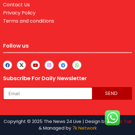
Contact Us
Privacy Policy
Terms and conditions
Follow us
Subscribe For Daily Newsletter
SEND
lexifo
Copyright © 2025 The News 24 Live | Design by
Traffic Tail
& Managed by
7k Network