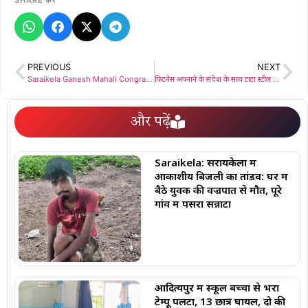
SHARE करें
PREVIOUS
NEXT
Saraikela Ganesh Mahali Congrats Hemant Soren: झामुमो प्रत्याशी गणेश महाली ने प्रचंड जीत पर हेमंत सोरेन को दी बधाई, कहा जारी रहेगा जनता की सेवा का सफर
फिटनेस अपनाने के संदेश के साथ टाटा स्टील जमशेदपुर हाफ मैराथन 2024 का हुआ समापन, हाफ मैराथन और अन्य श्रेणियों में 16 राज्यों से 5027 प्रतिभागियों ने लिया हिस्सा
और पढ़ें
Saraikela: सरायकेला में
आकाशीय बिजली का तांडव: घर में
बैठे युवक की वज्रपात से मौत, पूरे
गांव में पसरा सन्नाटा
आदित्यपुर में स्कूल बच्चों से भरा
टेम्पू पलटा, 13 छात्र घायल, दो की