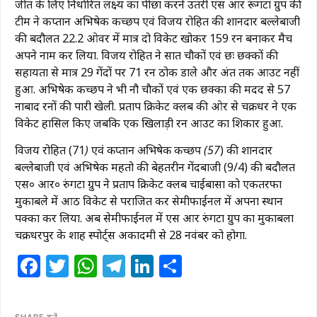
जीत के लिए निर्धारित लक्ष्य का पीछा करने उतरी एस आर रूंगटा ग्रुप की
टीम ने कप्तान अभिषेक कच्छप एवं विजय रोहित की शानदार बल्लेबाजी
की बदौलत 22.2 ओवर में मात्र दो विकेट खोकर 159 रन बनाकर मैच
अपने नाम कर लिया. विजय रोहित ने सात चौकों एवं छः छक्कों की
सहायता से मात्र 29 गेंदों पर 71 रन ठोक डाले और अंत तक आउट नहीं
हुआ. अभिषेक कच्छप ने भी नौ चौकों एवं एक छक्का की मदद से 57
नाबाद रनों की पारी खेली. प्रताप क्रिकेट क्लब की ओर से चक्रधर ने एक
विकेट हासिल किए जबकि एक खिलाड़ी रन आउट का शिकार हुआ.
विजय रोहित (71
) एवं कप्तान अभिषेक कच्छप (57
) की शानदार
बल्लेबाजी एवं अभिषेक महतो की बेहतरीन गेंदबाजी (9/4) की बदौलत
एस० आर० रुंगटा ग्रुप ने प्रताप क्रिकेट क्लब चाईबासा को एकतरफा
मुकाबले में आठ विकेट से पराजित कर सेमीफाईनल में अपना स्थान
पक्का कर लिया. अब सेमीफाईनल में एस आर रुंगटा ग्रुप का मुकाबला
चक्रधरपुर के शाह स्पोर्ट्स अकादमी से 28 नवंबर को होगा.
Facebook
Twitter
WhatsApp
Telegram
LinkedIn
Share