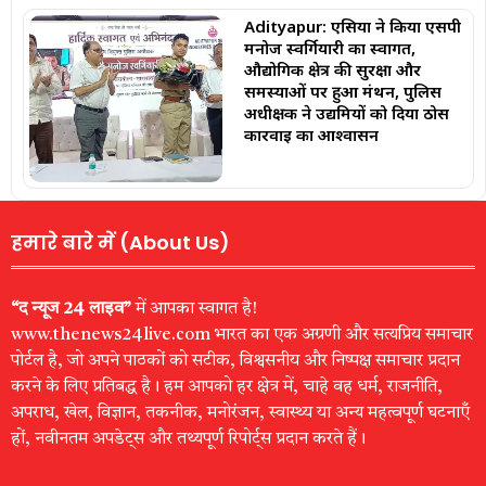
Adityapur: एसिया ने किया एसपी
मनोज स्वर्गियारी का स्वागत,
औद्योगिक क्षेत्र की सुरक्षा और
समस्याओं पर हुआ मंथन, पुलिस
अधीक्षक ने उद्यमियों को दिया ठोस
कार्रवाई का आश्वासन
हमारे बारे में (About Us)
“द न्यूज 24 लाइव”
में आपका स्वागत है!
www.thenews24live.com भारत का एक अग्रणी और सत्यप्रिय समाचार
पोर्टल है, जो अपने पाठकों को सटीक, विश्वसनीय और निष्पक्ष समाचार प्रदान
करने के लिए प्रतिबद्ध है। हम आपको हर क्षेत्र में, चाहे वह धर्म, राजनीति,
अपराध, खेल, विज्ञान, तकनीक, मनोरंजन, स्वास्थ्य या अन्य महत्वपूर्ण घटनाएँ
हों, नवीनतम अपडेट्स और तथ्यपूर्ण रिपोर्ट्स प्रदान करते हैं।