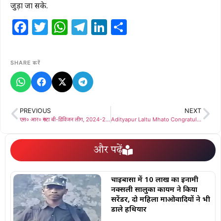
जुड़ा जा सके.
Facebook
Twitter
WhatsApp
Telegram
LinkedIn
Share
SHARE करें
PREVIOUS
NEXT
एस० आर० रूंगटा बी-डिविजन लीग, 2024-25, प्रताप क्रिकेट क्लब को पराजित कर एस० आर० रूंगटा ग्रुप सेमीफाईनल में
Adityapur Laltu Mhato Congratulations to Hemant Soren: लालटू महतो ने प्रचंड बहुमत जीत के लिए हेमंत सोरेन को दी बधाई
और पढ़ें
चाईबासा में 10 लाख का इनामी
नक्सली सालुका कायम ने किया
सरेंडर, दो महिला माओवादियों ने भी
डाले हथियार