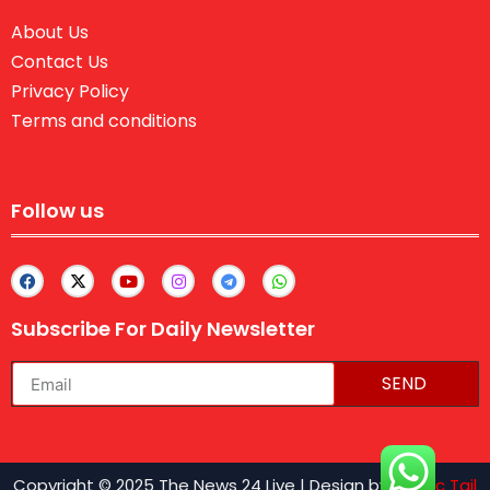
About Us
Contact Us
Privacy Policy
Terms and conditions
Follow us
Subscribe For Daily Newsletter
SEND
lexifo
Copyright © 2025 The News 24 Live | Design by
Traffic Tail