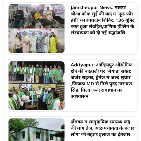
Jamshedpur News: मास्टर
चोआ कोक सुई की याद में ‘फ़ूड फ़ोर
हंग्री’ का रक्तदान शिविर, 136 यूनिट
रक्त हुआ संग्रहित,प्राणिक हीलिंग के
संस्थापकों को दी गई श्रद्धांजलि
Adityapur: आदित्यपुर औद्योगिक
क्षेत्र की बदहाली पर जियाडा सख्त:
जर्जर सड़कों, ड्रेनेज में जल्द सुधार
,जियाडा MD से मिले पुरेंद्र नारायण
सिंह, मिला जल्द समाधान का
आश्वासन
जैंतगढ़ में सामुदायिक स्वास्थ्य केंद्र
की मांग तेज, आठ पंचायतों के हजारों
लोगों को बेहतर इलाज का इंतजार