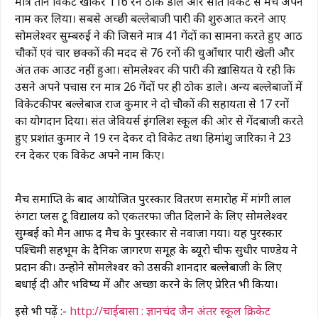
मात्र तीन विकेट खोकर 116 रन ठोक डाले और सात विकेट से मैच अपने
नाम कर लिया। सबसे अच्छी बल्लेबाजी पारी की शुरुआत करने आए
सोमलेश्वर सुम्बरुई ने की जिसने मात्र 41 गेंदों का सामना करते हुए आठ
चौकों एवं चार छक्कों की मदद से 76 रनों की धुआँधार पारी खेली और
अंत तक आउट नहीं हुआ। सोमलेश्वर की पारी की ख़ासियत ये रही कि
उसने अपने पचास रन मात्र 26 गेंदों पर ही ठोक डाले। अन्य बल्लेबाजों में
विकेटकीपर बल्लेबाज राज कुमार ने दो चौकों की सहायता से 17 रनों
का योगदान दिया। संत जेवियर्स इंगलिश स्कूल की ओर से गेंदबाजी करते
हुए प्रशांत कुमार ने 19 रन देकर दो विकेट तथा हिमांशु जारिका ने 23
रन देकर एक विकेट अपने नाम किए।
मैच समाप्ति के बाद आयोजित पुरस्कार वितरण समारोह में मांगी लाल
रुंगटा प्लस टू विद्यालय को एकतरफा जीत दिलाने के लिए
सोमलेश्वर
सुम्बरुई
को
मैन आफ द मैच
के पुरस्कार से नवाजा गया। यह पुरस्कार
पश्चिमी सिंहभूम के दैनिक जागरण समूह के ब्यूरो चीफ
सुधीर पाण्डेय
ने
प्रदान की। उन्होने सोमलेश्वर को उसकी शानदार बल्लेबाजी के लिए
बधाई दी और भविष्य में और अच्छा करने के लिए प्रेरित भी किया।
इसे भी पढ़ें :-
http://चाईबासा : ज्ञानचंद जैन अंतर स्कूल क्रिकेट