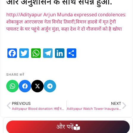
और अनुशासन के साथ संपन्न हुआ.
http://Adityapur Arjun Munda expressed condolences:
शोकाकुल आरएसएस नेता विनोद तिवारी,विमान हादसे में मृत ट्रेनी
पायलट के घर पहुंचे अर्जुन मुंडा, कहा देश ने दो नौजवानों को है खोया
Facebook
Twitter
WhatsApp
Telegram
LinkedIn
Share
SHARE करें
PREVIOUS
NEXT
Adityapur Blood donation: साईं नर्सिंग होम में सफल रक्तदान शिविर: पुरेन्द्र बोले – रक्तदान है जीवनदान”
Adityapur Watch Tower Inauguration: आदित्यपुर में ‘वॉच टावर’ का उद्घाटन, दुर्गा पूजा के दौरान 24 घंटे सेवा में रहेंगे शांति समिति सदस्य
और पढ़ें