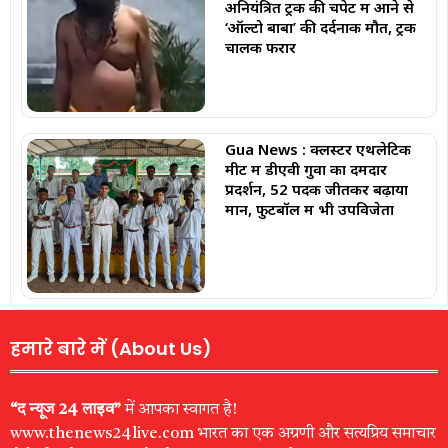
अनियंत्रित ट्रक की चपेट में आने से
‘ऑल्टो बाबा’ की दर्दनाक मौत, ट्रक
चालक फरार
Gua News : क्लस्टर एथलेटिक
मीट में डीएवी गुवा का दमदार
प्रदर्शन, 52 पदक जीतकर बढ़ाया
मान, फुटबॉल में भी उपविजेता
हमारे बारे में (About Us)
“द न्यूज 24 लाइव”
में आपका स्वागत है!
www.thenews24live.com भारत का एक अग्रणी और सत्यप्रिय समाचार