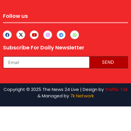
Follow us
Subscribe For Daily Newsletter
SEND
lexifo
Copyright © 2025 The News 24 Live | Design by
Traffic Tail
& Managed by
7k Network