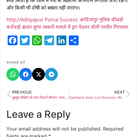
स्पष्ट किया है कि जिले में नशे के खिलाफ अभियान लगातार जारी रहेगा
और किसी भी दोषी को बख्शा नहीं जाएगा।
http://Adityapur Police Success: आदित्यपुर पुलिस की बड़ी
कार्रवाई: ब्राउन शुगर तस्करी मामले में ड्रग पेडलर डॉली परवीन गिरफ्तार
Facebook
Twitter
WhatsApp
Telegram
LinkedIn
Share
SHARE करें
PREVIOUS
NEXT
कुसुंबा की बेटी को न्याय दिलाने की मांग: भाजपा महिला मोर्चा ने राज्यपाल के नाम सौंपा ज्ञापन
Gamharia Voter List Revision: मतदाता सूची पुनरीक्षण: 50% से भी कम मैपिंग कार्य पर प्रशासन गंभीर, वार्ड पार्षदों के साथ रणनीति तैयार
Leave a Reply
Your email address will not be published.
Required
fields are marked
*