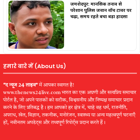
जमशेदपुर: मानसिक तनाव से
परेशान पुलिस जवान वॉच टावर पर
चढ़ा, समय रहते बचा बड़ा हादसा
हमारे बारे में (About Us)
“द न्यूज 24 लाइव”
में आपका स्वागत है!
www.thenews24live.com भारत का एक अग्रणी और सत्यप्रिय समाचार
पोर्टल है, जो अपने पाठकों को सटीक, विश्वसनीय और निष्पक्ष समाचार प्रदान
करने के लिए प्रतिबद्ध है। हम आपको हर क्षेत्र में, चाहे वह धर्म, राजनीति,
अपराध, खेल, विज्ञान, तकनीक, मनोरंजन, स्वास्थ्य या अन्य महत्वपूर्ण घटनाएँ
हों, नवीनतम अपडेट्स और तथ्यपूर्ण रिपोर्ट्स प्रदान करते हैं।