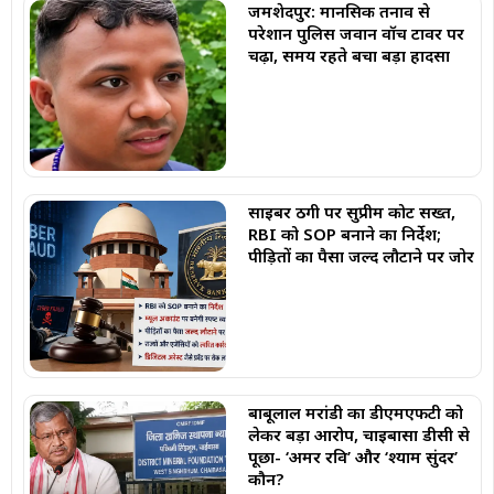
जमशेदपुर: मानसिक तनाव से
परेशान पुलिस जवान वॉच टावर पर
चढ़ा, समय रहते बचा बड़ा हादसा
साइबर ठगी पर सुप्रीम कोर्ट सख्त,
RBI को SOP बनाने का निर्देश;
पीड़ितों का पैसा जल्द लौटाने पर जोर
बाबूलाल मरांडी का डीएमएफटी को
लेकर बड़ा आरोप, चाईबासा डीसी से
पूछा- ‘अमर रवि’ और ‘श्याम सुंदर’
कौन?