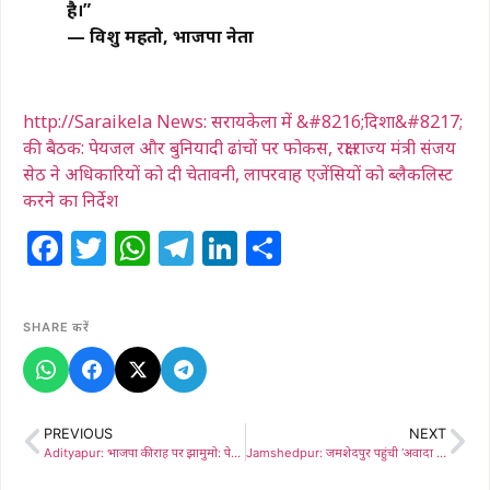
है।”
— विशु महतो, भाजपा नेता
http://Saraikela News: सरायकेला में &#8216;दिशा&#8217;
की बैठक: पेयजल और बुनियादी ढांचों पर फोकस, रक्षा राज्य मंत्री संजय
सेठ ने अधिकारियों को दी चेतावनी, लापरवाह एजेंसियों को ब्लैकलिस्ट
करने का निर्देश
Facebook
Twitter
WhatsApp
Telegram
LinkedIn
Share
SHARE करें
PREVIOUS
NEXT
Adityapur: भाजपा की राह पर झामुमो: पेयजल संकट को लेकर नगर निगम का घेराव, चंपाई सोरेन और भाजपा पर बरसे झामुमो नेता
Jamshedpur: जमशेदपुर पहुंची ‘अवादा भारत उदय यात्रा’, स्वच्छ ऊर्जा हेतु चला जागरूकता अभियान नुक्कड़ नाटक और डिजिटल ग्रीन प्लेज के जरिए पर्यावरण संरक्षण का संदेश