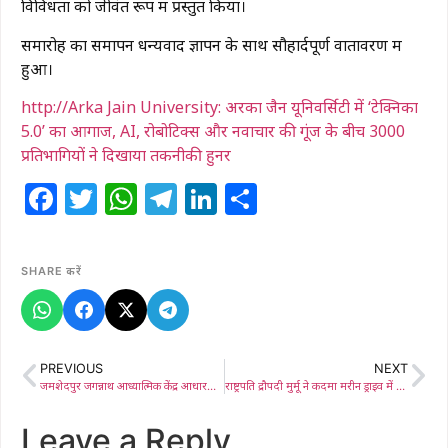
विविधता को जीवंत रूप में प्रस्तुत किया।
समारोह का समापन धन्यवाद ज्ञापन के साथ सौहार्दपूर्ण वातावरण में
हुआ।
http://Arka Jain University: अरका जैन यूनिवर्सिटी में ‘टेक्निका
5.0’ का आगाज, AI, रोबोटिक्स और नवाचार की गूंज के बीच 3000
प्रतिभागियों ने दिखाया तकनीकी हुनर
Facebook
Twitter
WhatsApp
Telegram
LinkedIn
Share
SHARE करें
PREVIOUS
NEXT
जमशेदपुर जगन्नाथ आध्यात्मिक केंद्र आधारशिला 2026: राष्ट्रपति द्रौपदी मुर्मू ने किया ऐतिहासिक भूमिपूजन
राष्ट्रपति द्रौपदी मुर्मू ने कदमा मरीन ड्राइव में श्री जगन्नाथ मंदिर की रखी आधारशिला, कहा – युवा पीढ़ी के लिए आध्यात्मिक जागरूकता जरूरी
Leave a Reply