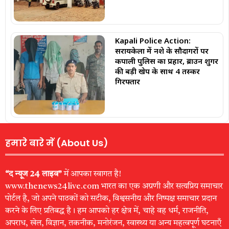
Kapali Police Action:
सरायकेला में नशे के सौदागरों पर
कपाली पुलिस का प्रहार, ब्राउन शुगर
की बड़ी खेप के साथ 4 तस्कर
गिरफ्तार
हमारे बारे में (About Us)
“द न्यूज 24 लाइव”
में आपका स्वागत है!
www.thenews24live.com भारत का एक अग्रणी और सत्यप्रिय समाचार
पोर्टल है, जो अपने पाठकों को सटीक, विश्वसनीय और निष्पक्ष समाचार प्रदान
करने के लिए प्रतिबद्ध है। हम आपको हर क्षेत्र में, चाहे वह धर्म, राजनीति,
अपराध, खेल, विज्ञान, तकनीक, मनोरंजन, स्वास्थ्य या अन्य महत्वपूर्ण घटनाएँ