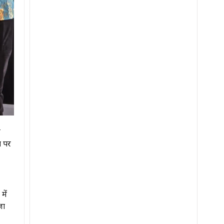
म
च पर
में
जा