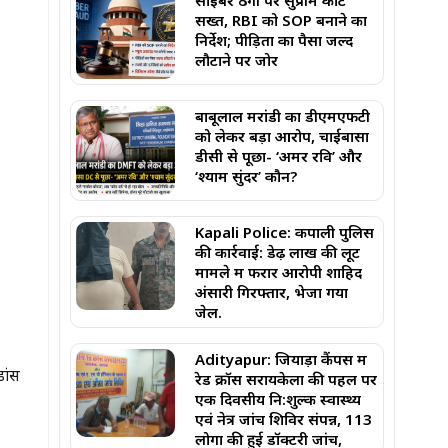
साइबर ठगी पर सुप्रीम कोर्ट
सख्त, RBI को SOP बनाने का
निर्देश; पीड़ितों का पैसा जल्द
लौटाने पर जोर
बाबूलाल मरांडी का डीएमएफटी
को लेकर बड़ा आरोप, चाईबासा
डीसी से पूछा- ‘अमर रवि’ और
‘श्याम सुंदर’ कौन?
Kapali Police: कपाली पुलिस
की कार्रवाई: डेढ़ लाख की लूट
मामले में फरार आरोपी शाहिद
अंसारी गिरफ्तार, भेजा गया
जेल.
Adityapur: जियाड़ा कैंपस में
डांस
रेड क्रॉस सरायकेला की पहल पर
एक दिवसीय नि:शुल्क स्वास्थ्य
एवं नेत्र जांच शिविर संपन्न, 113
लोगों की हुई डॉक्टरी जांच,