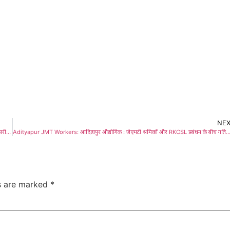
NE
Adityapur Viral Video: ‘अबुआ सरकार’ में महिला अधिकारी से उलझे झायुमो नेता, महिला पदाधिकारी ने भी जमकर लगाई झाड़, हेमंत सरकार की किरकिरी, वीडियो वायरल
Adityapur JMT Workers: आदित्यपुर औद्योगिक : जेएमटी श्रमिकों और RKCSL प्रबंधन के बीच गतिरोध पर लगा विराम ,श्रम मंत्री की पहल पर प
ds are marked
*