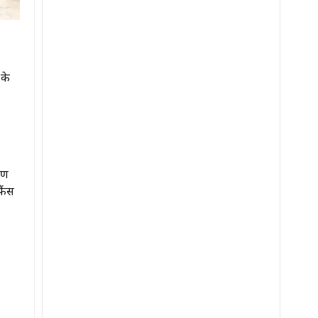
 के
ायण
फैंस