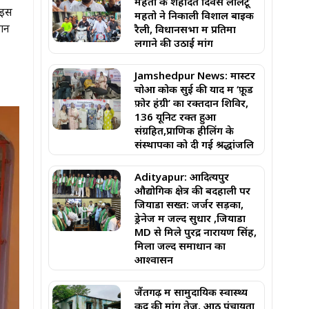
महतो के शहादत दिवस लालटू
। इस
महतो ने निकाली विशाल बाइक
मान
रैली, विधानसभा में प्रतिमा
लगाने की उठाई मांग
Jamshedpur News: मास्टर
चोआ कोक सुई की याद में ‘फ़ूड
फ़ोर हंग्री’ का रक्तदान शिविर,
136 यूनिट रक्त हुआ
संग्रहित,प्राणिक हीलिंग के
संस्थापकों को दी गई श्रद्धांजलि
Adityapur: आदित्यपुर
औद्योगिक क्षेत्र की बदहाली पर
जियाडा सख्त: जर्जर सड़कों,
ड्रेनेज में जल्द सुधार ,जियाडा
MD से मिले पुरेंद्र नारायण सिंह,
मिला जल्द समाधान का
आश्वासन
जैंतगढ़ में सामुदायिक स्वास्थ्य
केंद्र की मांग तेज, आठ पंचायतों