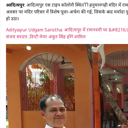
​आदित्यपुर
: आदित्यपुर एस टाइप कॉलोनी स्थित श्री श्री हनुमानगढ़ी मंदिर मे
अवसर पर मंदिर परिसर में विशेष पूजा-अर्चना की गई, जिसके बाद मर्यादा पुरु
हो उठा।
Adityapur Udgam Sanstha: आदित्यपुर में रामनवमी पर &#8216;उद्गम&#82
संजय सरदार ,डिप्टी मेयर अंकुर सिंह होंगे शामिल