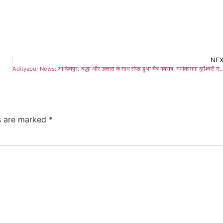
NE
Adityapur News: आदित्यपुर: श्रद्धा और उल्लास के साथ संपन्न हुआ चैत्र नवरात्र, मनोकामना दुर्गेश्वरी मंदिर में महानवमी पर विशेष हवन और ध्वजारोहण; अशोक विहार और
ds are marked
*