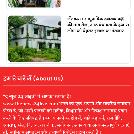
जैंतगढ़ में सामुदायिक स्वास्थ्य केंद्र
की मांग तेज, आठ पंचायतों के हजारों
लोगों को बेहतर इलाज का इंतजार
हमारे बारे में (About Us)
“द न्यूज 24 लाइव”
में आपका स्वागत है!
www.thenews24live.com भारत का एक अग्रणी और सत्यप्रिय समाचार
पोर्टल है, जो अपने पाठकों को सटीक, विश्वसनीय और निष्पक्ष समाचार प्रदान
करने के लिए प्रतिबद्ध है। हम आपको हर क्षेत्र में, चाहे वह धर्म, राजनीति,
अपराध, खेल, विज्ञान, तकनीक, मनोरंजन, स्वास्थ्य या अन्य महत्वपूर्ण घटनाएँ
हों, नवीनतम अपडेट्स और तथ्यपूर्ण रिपोर्ट्स प्रदान करते हैं।