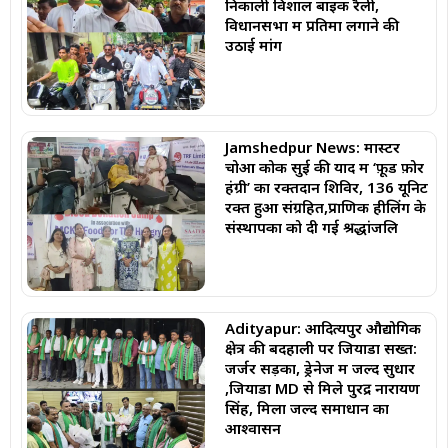
निकाली विशाल बाइक रैली,
विधानसभा में प्रतिमा लगाने की
उठाई मांग
Jamshedpur News: मास्टर
चोआ कोक सुई की याद में ‘फ़ूड फ़ोर
हंग्री’ का रक्तदान शिविर, 136 यूनिट
रक्त हुआ संग्रहित,प्राणिक हीलिंग के
संस्थापकों को दी गई श्रद्धांजलि
Adityapur: आदित्यपुर औद्योगिक
क्षेत्र की बदहाली पर जियाडा सख्त:
जर्जर सड़कों, ड्रेनेज में जल्द सुधार
,जियाडा MD से मिले पुरेंद्र नारायण
सिंह, मिला जल्द समाधान का
आश्वासन