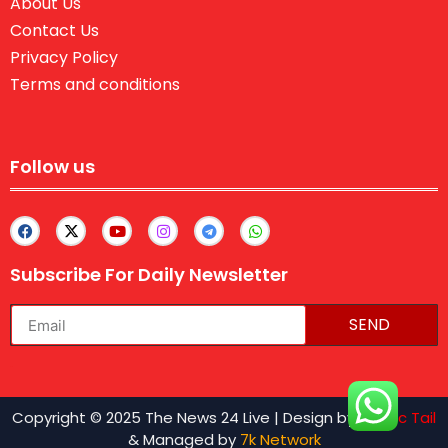
About Us
Contact Us
Privacy Policy
Terms and conditions
Follow us
Subscribe For Daily Newsletter
SEND
lexifo
Copyright © 2025 The News 24 Live | Design by
Traffic Tail
& Managed by
7k Network