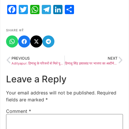
Facebook
Twitter
WhatsApp
Telegram
LinkedIn
Share
SHARE करें
PREVIOUS
NEXT
Adityapur: हिमांशु के परिजनों से मिले पूर्व राज्यपाल रघुवर दास; पुलिस की कार्यशैली पर उठाए सवाल, सरकारी नौकरी और दोषियों के घर बुलडोजर चलाने की मांग
हिमांशु सिंह हत्याकांड पर भाजपा का अल्टीमेटम, 48 घंटे में गिरफ्तारी नहीं हुई तो होगा जमशेदपुर बंद
Leave a Reply
Your email address will not be published.
Required
fields are marked
*
Comment
*