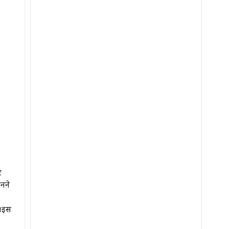
र
बनने
े।इस