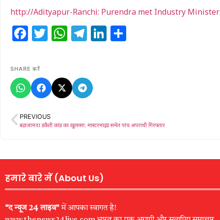
http://Adityapur-Ranchi: Purendra met Industry Minister: औद्योगि
Facebook
Twitter
WhatsApp
Telegram
LinkedIn
Share
SHARE करें
PREVIOUS
बड़ाजामदा डकैती कांड का खुलासा: मास्टरमाइंड समेत पांच अपराधी गिरफ्तार
हमारे बारे में (About Us)
“द न्यूज 24 लाइव”
में आपका स्वागत है!
www.thenews24live.com भारत का एक अग्रणी और सत्यप्रिय समाचार