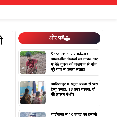
और पढ़ें
ी
Saraikela: सरायकेला में
आकाशीय बिजली का तांडव: घर
में बैठे युवक की वज्रपात से मौत,
पूरे गांव में पसरा सन्नाटा
आदित्यपुर में स्कूल बच्चों से भरा
टेम्पू पलटा, 13 छात्र घायल, दो
की हालत गंभीर
चाईबासा में 10 लाख का इनामी