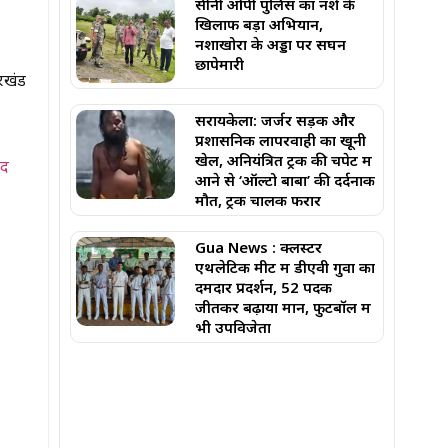
सीनी ओपी पुलिस का नशे के
खिलाफ बड़ा अभियान,
नशाखोरों के अड्डों पर सघन
छापेमारी
ारखंड
सरायकेला: जर्जर सड़क और
प्रशासनिक लापरवाही का खूनी
खेल, अनियंत्रित ट्रक की चपेट में
ाद
आने से ‘ऑल्टो बाबा’ की दर्दनाक
मौत, ट्रक चालक फरार
Gua News : क्लस्टर
एथलेटिक मीट में डीएवी गुवा का
दमदार प्रदर्शन, 52 पदक
जीतकर बढ़ाया मान, फुटबॉल में
भी उपविजेता