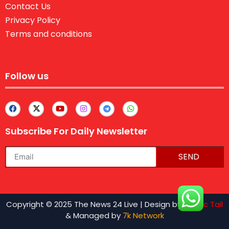
Contact Us
Privacy Policy
Terms and conditions
Follow us
Subscribe For Daily Newsletter
SEND
lexifo
Copyright © 2025 The News 24 Live | Design by
Traffic Tail
& Managed by
7k Network