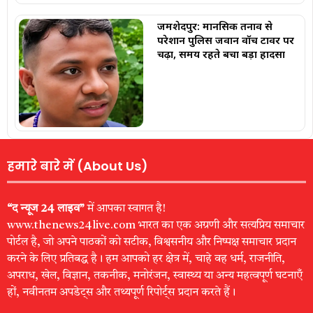
जमशेदपुर: मानसिक तनाव से
परेशान पुलिस जवान वॉच टावर पर
चढ़ा, समय रहते बचा बड़ा हादसा
हमारे बारे में (About Us)
“द न्यूज 24 लाइव”
में आपका स्वागत है!
www.thenews24live.com भारत का एक अग्रणी और सत्यप्रिय समाचार
पोर्टल है, जो अपने पाठकों को सटीक, विश्वसनीय और निष्पक्ष समाचार प्रदान
करने के लिए प्रतिबद्ध है। हम आपको हर क्षेत्र में, चाहे वह धर्म, राजनीति,
अपराध, खेल, विज्ञान, तकनीक, मनोरंजन, स्वास्थ्य या अन्य महत्वपूर्ण घटनाएँ
हों, नवीनतम अपडेट्स और तथ्यपूर्ण रिपोर्ट्स प्रदान करते हैं।