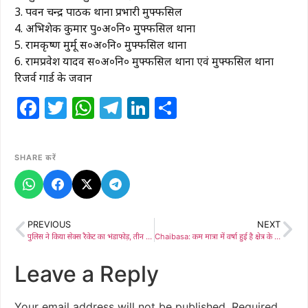
3. पवन चन्द्र पाठक थाना प्रभारी मुफ्फसिल
4. अभिशेक कुमार पु०अ०नि० मुफ्फसिल थाना
5. रामकृष्ण मुर्मू स०अ०नि० मुफ्फसिल थाना
6. रामप्रवेश यादव स०अ०नि० मुफ्फसिल थाना एवं मुफ्फसिल थाना
रिजर्व गार्ड के जवान
Facebook
Twitter
WhatsApp
Telegram
LinkedIn
Share
SHARE करें
PREVIOUS
NEXT
पुलिस ने किया सेक्स रैकेट का भंडाफोड़, तीन महिलाएं समेत एक हिरासत में
Chaibasa: कम मात्रा में वर्षा हुई है क्षेत्र के किसान काफी चिंतित और हैं परेशान, उन्हें केसीसी ऋण उपलब्ध करवाएं
Leave a Reply
Your email address will not be published.
Required