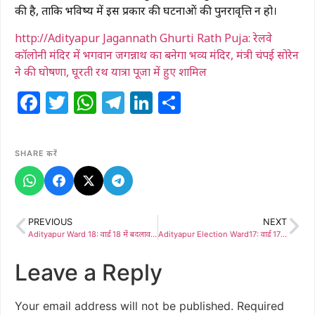
की है, ताकि भविष्य में इस प्रकार की घटनाओं की पुनरावृत्ति न हो।
http://Adityapur Jagannath Ghurti Rath Puja: रेलवे
कॉलोनी मंदिर में भगवान जगन्नाथ का बनेगा भव्य मंदिर, मंत्री चंपई सोरेन
ने की घोषणा, घूरती रथ यात्रा पूजा में हुए शामिल
Facebook
Twitter
WhatsApp
Telegram
LinkedIn
Share
SHARE करें
PREVIOUS
NEXT
Adityapur Ward 18: वार्ड 18 में बदलाव की बयार, पूर्व विधायक अरविंद सिंह के भतीजे अंकुर सिंह ने झोंकी ताकत, मूलभूत सुविधाओं को दुरुस्त करना प्राथमिकता, अंकुर सिंह बने जनता की पसंद
Adityapur Election Ward17: वार्ड 17 का चुनावी रण: बिरेंद्र कुमार सिंह यादव के 20 वर्षों के ‘सेवा पथ’ पर जनता ने जताया भरोसा, ‘साइकिल पंप’ छाप के साथ विकास की नई इबारत लिखने को तैयार
Leave a Reply
Your email address will not be published.
Required