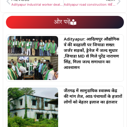
Adityapur industrial worker death: सिद्धार्थ फोर्ज मजदूर मौत: झामुमो नेताओं की मौजूदगी में समझौते से खत्म हुआ प्रदर्शन, 5.5 लाख का मुआवजा तय
Adityapur road construction: वार्ड 18 में निवर्तमान पार्षद रंजन सिंह का आंदोलन हुआ सफल, 80 लाख की सड़क योजना का शुभारंभ, लोगों में खुशी
और पढ़ें
Adityapur: आदित्यपुर औद्योगिक
क्षेत्र की बदहाली पर जियाडा सख्त:
जर्जर सड़कों, ड्रेनेज में जल्द सुधार
,जियाडा MD से मिले पुरेंद्र नारायण
सिंह, मिला जल्द समाधान का
आश्वासन
जैंतगढ़ में सामुदायिक स्वास्थ्य केंद्र
की मांग तेज, आठ पंचायतों के हजारों
लोगों को बेहतर इलाज का इंतजार