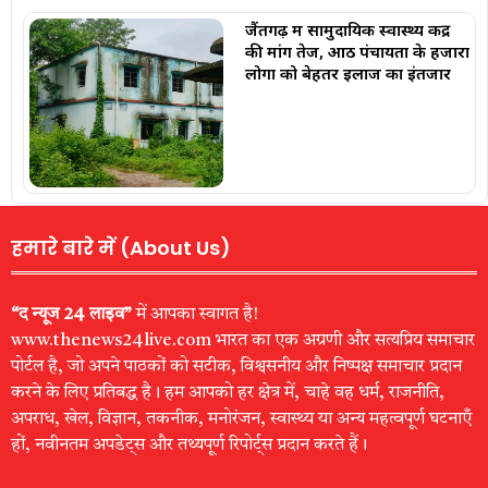
जैंतगढ़ में सामुदायिक स्वास्थ्य केंद्र
की मांग तेज, आठ पंचायतों के हजारों
लोगों को बेहतर इलाज का इंतजार
हमारे बारे में (About Us)
“द न्यूज 24 लाइव”
में आपका स्वागत है!
www.thenews24live.com भारत का एक अग्रणी और सत्यप्रिय समाचार
पोर्टल है, जो अपने पाठकों को सटीक, विश्वसनीय और निष्पक्ष समाचार प्रदान
करने के लिए प्रतिबद्ध है। हम आपको हर क्षेत्र में, चाहे वह धर्म, राजनीति,
अपराध, खेल, विज्ञान, तकनीक, मनोरंजन, स्वास्थ्य या अन्य महत्वपूर्ण घटनाएँ
हों, नवीनतम अपडेट्स और तथ्यपूर्ण रिपोर्ट्स प्रदान करते हैं।