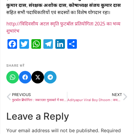
कुमार दास
,
संरक्षक अशोक दास
,
कोषाध्यक्ष संजय कुमार दास
सहित सभी पदाधिकारियों एवं सदस्यों का विशेष योगदान रहा।
http://त्रिदिवसीय अटल स्मृति फुटबॉल प्रतियोगिता 2025 का भव्य
शुभारंभ
Facebook
Twitter
WhatsApp
Telegram
LinkedIn
Share
SHARE करें
PREVIOUS
NEXT
फुटबॉल प्रतियोगिता : जबरदस्त मुकाबले में स्वामी ब्रदर्स चिरची की शानदार जीत, पिंक सिटी को हराकर चैंपियन
Adityapur Viral Boy Dhoom : कचरा चुनने वाले से ब्रांड एंबेसडर तक, ले बेटा धूम’ के सुरों से अब साफ होगा आदित्यपुर
Leave a Reply
Your email address will not be published.
Required