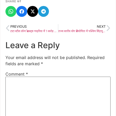
SHARE करें
PREVIOUS
NEXT
टाटा स्टील लॉन्ग प्रोडक्ट्स गम्हरिया में 1 करोड़ से बनाएगी सामुदायिक भवन, मंत्री चंपई सोरेन ने रखी आधारशिला, कहा विकास का दूसरा नाम है “टाटा घराना”
राज्य स्तरीय योग प्रतियोगिता में पश्चिम सिंहभूम के बच्चों ने दिखाया दम, जीते दो गोल्ड सहित 6 मेडल
Leave a Reply
Your email address will not be published.
Required
fields are marked
*
Comment
*