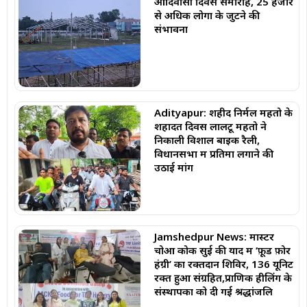
आदिवासी दिवस समारोह, 25 हजार
से अधिक लोगों के जुटने की
संभावना
Adityapur: शहीद निर्मल महतो के
शहादत दिवस लालटू महतो ने
निकाली विशाल बाइक रैली,
विधानसभा में प्रतिमा लगाने की
उठाई मांग
Jamshedpur News: मास्टर
चोआ कोक सुई की याद में ‘फ़ूड फ़ोर
हंग्री’ का रक्तदान शिविर, 136 यूनिट
रक्त हुआ संग्रहित,प्राणिक हीलिंग के
संस्थापकों को दी गई श्रद्धांजलि