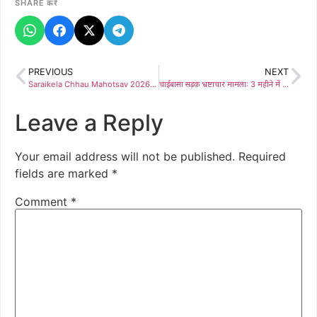
SHARE करें
PREVIOUS
NEXT
Saraikela Chhau Mahotsav 2026: मुख्यमंत्री हेमंत सोरेन को ‘राजकीय चैत्र पर्व-सह-छऊ महोत्सव’ का मिला आमंत्रण, सरायकेला के बिरसा मुंडा स्टेडियम में 11 से 13 अप्रैल तक सजेगी लोक कला की महफिल
चाईबासा सड़क भ्रष्टाचार मामला: 3 महीने में उखड़ी पीसीसी सड़क ने खोली पोल
Leave a Reply
Your email address will not be published.
Required
fields are marked
*
Comment
*